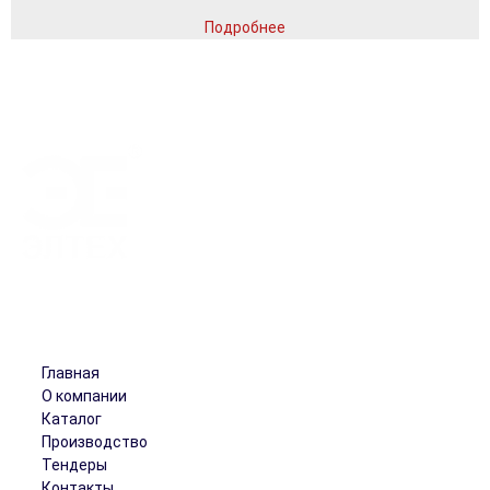
Подробнее
Работая с нами, вы обретете добросовестного и надежного
партнера!
Разделы
Главная
О компании
Каталог
Производство
Тендеры
Контакты