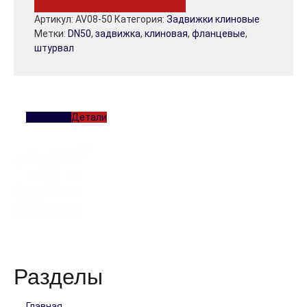
Артикул:
AV08-50
Категория:
Задвижки клиновые
Метки:
DN50
,
задвижка
,
клиновая
,
фланцевые
,
штурвал
Описание
Детали
Работая с нами, вы обретете добросовестного и надежного
партнера!
Разделы
Главная