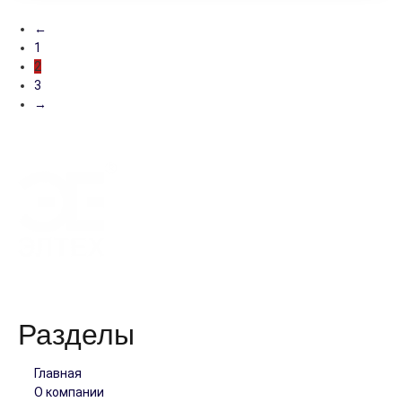
←
1
2
3
→
Работая с нами, вы обретете добросовестного и надежного
партнера!
Разделы
Главная
О компании