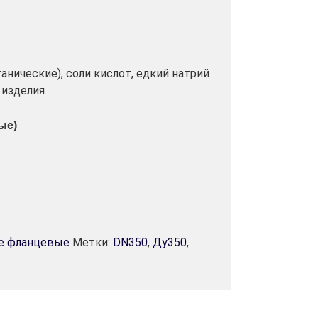
анические), соли кислот, едкий натрий
 изделия
ые)
е фланцевые
Метки:
DN350
,
Ду350
,