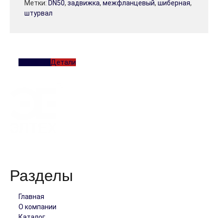
Метки:
DN50
,
задвижка
,
межфланцевый
,
шиберная
,
штурвал
Описание
Детали
Работая с нами, вы обретете добросовестного и надежного
партнера!
Разделы
Главная
О компании
Каталог