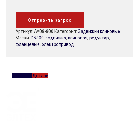
Отправить запрос
Артикул:
AV08-800
Категория:
Задвижки клиновые
Метки:
DN800
,
задвижка
,
клиновая
,
редуктор
,
фланцевые
,
электропривод
Описание
Детали
Работая с нами, вы обретете добросовестного и надежного
партнера!